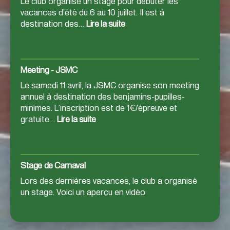
Le club organise un stage pour débuter les
vacances d’été du 6 au 10 juillet. Il est à
:
destination des…
Lire la suite
Stage
d’été
Meeting – JSMC
Le samedi 11 avril, la JSMC organise son meeting
annuel à destination des benjamins-pupilles-
minimes. L’inscription est de 1€/épreuve et
:
gratuite…
Lire la suite
Meeting
–
JSMC
Stage de Carnaval
Lors des dernières vacances, le club a organisé
un stage. Voici un aperçu en vidéo