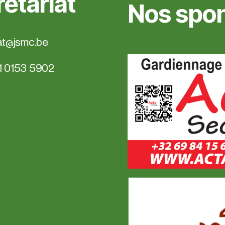
étariat
Nos spon
at@jsmc.be
1 0153 5902