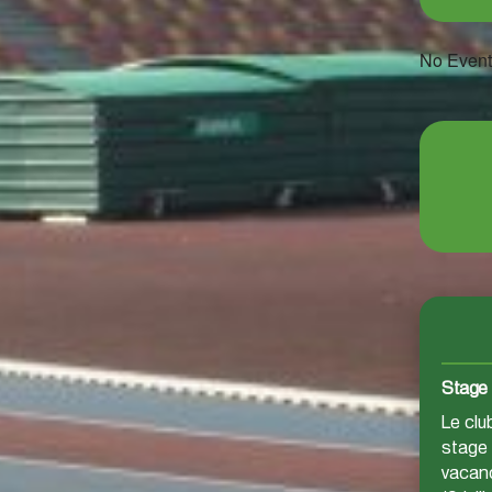
No Event
Stage 
Le clu
stage 
vacanc