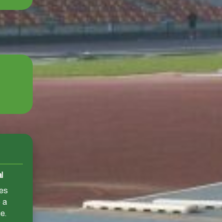
l
res
b a
e.