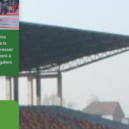
ètes
s la
gresser
ent à
guliers