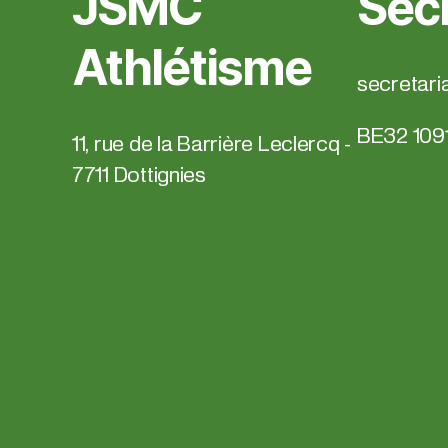
JSMC
Secr
Athlétisme
secretari
BE32 109
11, rue de la Barrière Leclercq -
7711 Dottignies