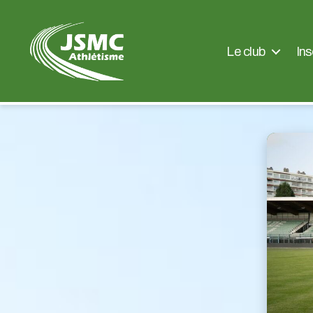
Le club
Ins
JSMC