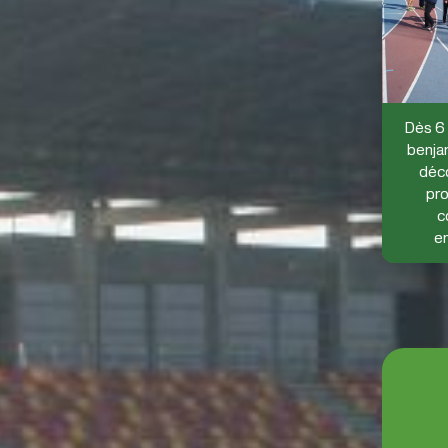
Dès 6 
benjam
déco
pro
c
e