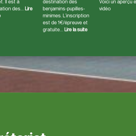
et. Il est à
destination des
Voici un aperçu 
nation des…
Lire
benjamins-pupilles-
vidéo
:
e
minimes. L’inscription
Stage
est de 1€/épreuve et
d’été
:
gratuite…
Lire la suite
Meeting
–
JSMC