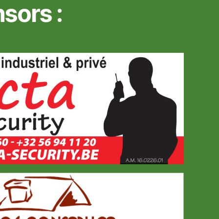
sors :