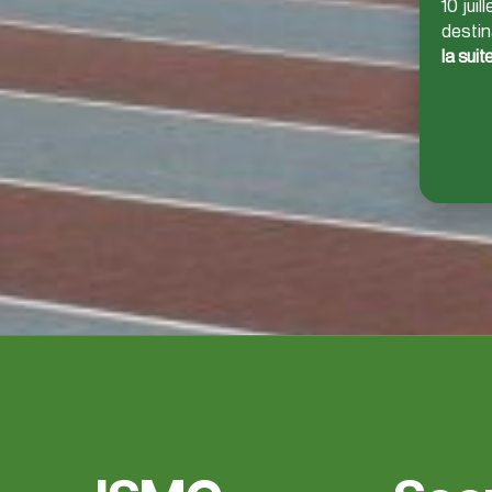
10 juill
desti
la suit