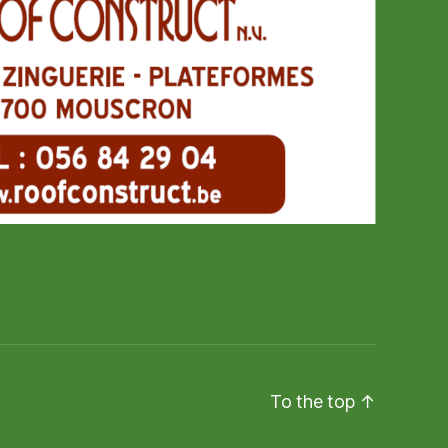
To the top
↑