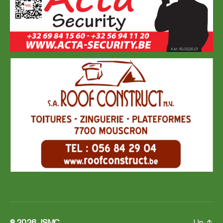
Up
↑
© 2026
JSMC