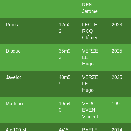
REN
Jerome
Poids
12m0
LECLE
2023
2
RCQ
Clément
Disque
35m9
VERZE
2025
3
LE
Hugo
Javelot
48m5
VERZE
2025
9
LE
Hugo
Marteau
19m4
VERCL
1991
0
EVEN
Vincent
4 x 100 M
44″5
BAELE
2014