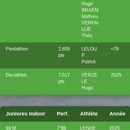
Hugo
BRAEM
Mathieu
VERFAI
LLIE
Théo
Pentathlon
2.809
LELOU
<79
pts
P
Patrick
Decathlon
7.017
VERZE
2025
pts
LE
Hugo
Juniores Indoor
Perf.
Athlète
Année
60 M
7”96
LENAE
2025