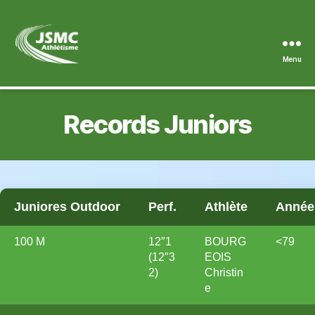
Menu
JSMC
Records Juniors
Juniores Outdoor
Perf.
Athlète
Année
100 M
12″1
BOURG
<79
(12″3
EOIS
2)
Christin
e