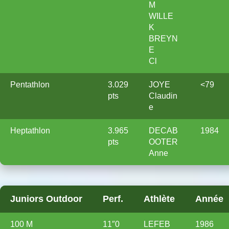
M
WILLE
K
BREYN
E
Cl
Pentathlon
3.029
JOYE
<79
pts
Claudin
e
Heptathlon
3.965
DECAB
1984
pts
OOTER
Anne
Juniors Outdoor
Perf.
Athlète
Année
100 M
11″0
LEFEB
1986