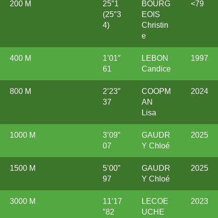
200 M
25″1
BOURG
<79
(25″3
EOIS
4)
Christin
e
400 M
1’01″
LEBON
1997
61
Candice
800 M
2’23″
COOPM
2024
37
AN
Lisa
1000 M
3’09”
GAUDR
2025
07
Y Chloé
1500 M
5’00”
GAUDR
2025
97
Y Chloé
3000 M
11’17
LECOE
2023
″82
UCHE