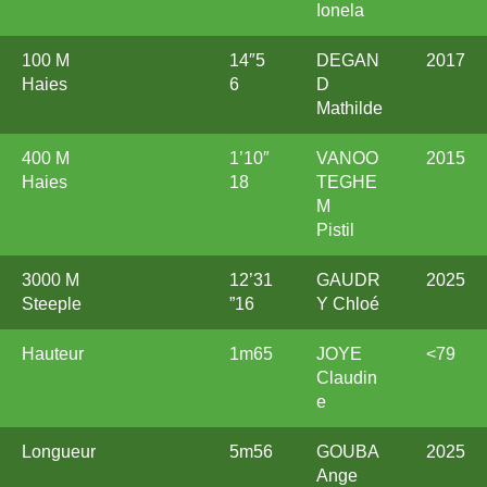
Ionela
100 M
14″5
DEGAN
2017
Haies
6
D
Mathilde
400 M
1’10″
VANOO
2015
Haies
18
TEGHE
M
Pistil
3000 M
12’31
GAUDR
2025
Steeple
”16
Y Chloé
Hauteur
1m65
JOYE
<79
Claudin
e
Longueur
5m56
GOUBA
2025
Ange