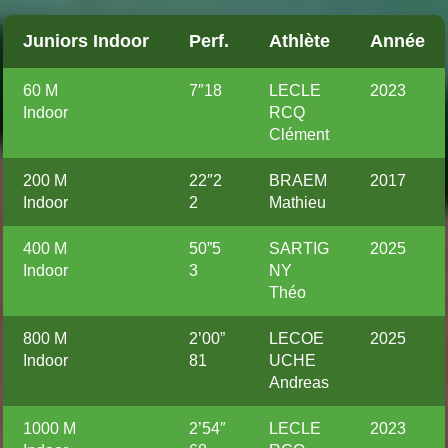
Juniors Indoor
Perf.
Athlète
Année
60 M
7″18
LECLE
2023
Indoor
RCQ
Clément
200 M
22″2
BRAEM
2017
Indoor
2
Mathieu
400 M
50”5
SARTIG
2025
Indoor
3
NY
Théo
800 M
2’00”
LECOE
2025
Indoor
81
UCHE
Andreas
1000 M
2’54″
LECLE
2023