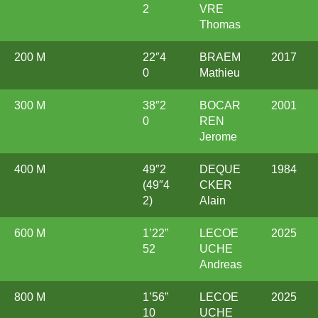
2
VRE
Thomas
200 M
22″4
BRAEM
2017
0
Mathieu
300 M
38″2
BOCAR
2001
0
REN
Jerome
400 M
49″2
DEQUE
1984
(49″4
CKER
2)
Alain
600 M
1’22”
LECOE
2025
52
UCHE
Andreas
800 M
1’56”
LECOE
2025
10
UCHE