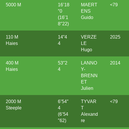
5000 M
16’18
MAERT
<79
″0
ENS
(16’1
Guido
8″22)
110 M
14”4
VERZE
2025
Haies
4
LE
Hugo
400 M
53″2
LANNO
2014
Haies
4
Y-
BRENN
ET
Julien
2000 M
6’54″
TYVAR
<79
Steeple
4
T
(6’54
Alexand
″62)
re