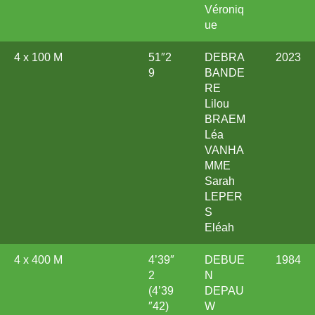
Véroniq
ue
4 x 100 M
51″2
DEBRA
2023
9
BANDE
RE
Lilou
BRAEM
Léa
VANHA
MME
Sarah
LEPER
S
Eléah
4 x 400 M
4’39″
DEBUE
1984
2
N
(4’39
DEPAU
″42)
W