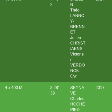
2
N
Théo
LANNO
Y-
BRENN
ET
Julien
CHRIST
IAENS
Victorie
n
VERDO
NCK
Cyril
4 x 400 M
3’28″
SEYNA
2017
39
VE
Charles
HOCHE
PIED