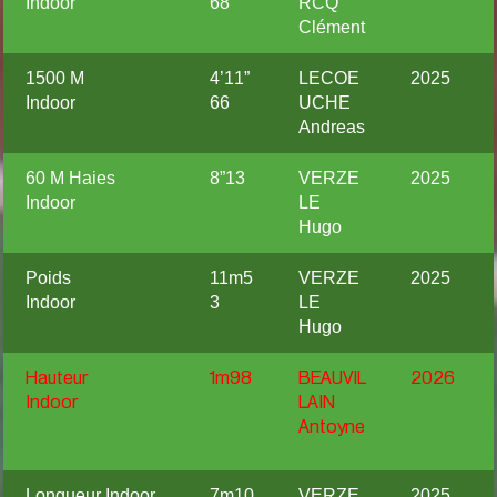
Indoor
68
RCQ
Clément
1500 M
4’11”
LECOE
2025
Indoor
66
UCHE
Andreas
60 M Haies
8”13
VERZE
2025
Indoor
LE
Hugo
Poids
11m5
VERZE
2025
Indoor
3
LE
Hugo
Hauteur
1m98
BEAUVIL
2026
Indoor
LAIN
Antoyne
Longueur Indoor
7m10
VERZE
2025