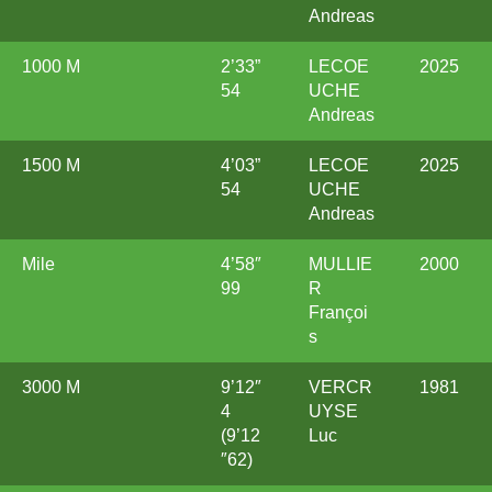
Andreas
1000 M
2’33”
LECOE
2025
54
UCHE
Andreas
1500 M
4’03”
LECOE
2025
54
UCHE
Andreas
Mile
4’58″
MULLIE
2000
99
R
Françoi
s
3000 M
9’12″
VERCR
1981
4
UYSE
(9’12
Luc
″62)