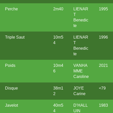
Perche
2m40
LIENAR
1995
T
Benedic
te
Triple Saut
10m5
LIENAR
1996
4
T
Benedic
te
Poids
10m4
VANHA
2021
6
MME
Caroline
Disque
38m1
JOYE
<79
2
Carine
Javelot
40m5
D’HALL
1983
4
UIN