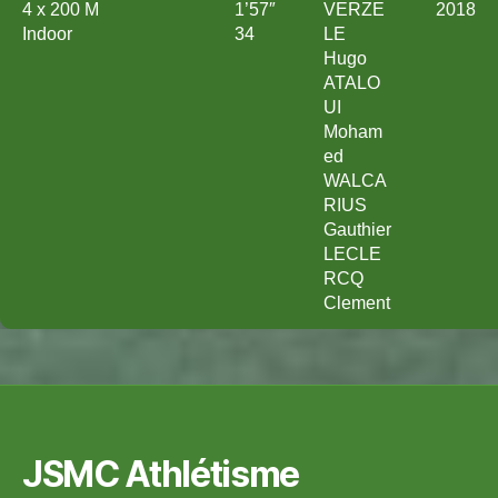
4 x 200 M
1’57″
VERZE
2018
Indoor
34
LE
Hugo
ATALO
UI
Moham
ed
WALCA
RIUS
Gauthier
LECLE
RCQ
Clement
JSMC Athlétisme