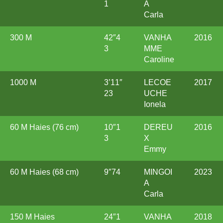
1
A
Carla
300 M
42″4
VANHA
2016
3
MME
Caroline
1000 M
3’11″
LECOE
2017
23
UCHE
Ionela
60 M Haies (76 cm)
10″1
DEREU
2016
3
X
Emmy
60 M Haies (68 cm)
9″74
MINGOI
2023
A
Carla
150 M Haies
24″1
VANHA
2018