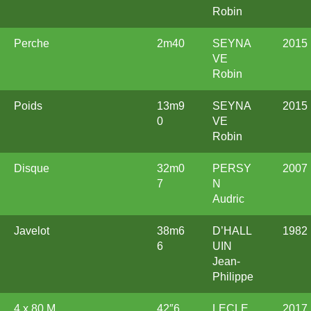
Robin
Perche
2m40
SEYNA
2015
VE
Robin
Poids
13m9
SEYNA
2015
0
VE
Robin
Disque
32m0
PERSY
2007
7
N
Audric
Javelot
38m6
D’HALL
1982
6
UIN
Jean-
Philippe
4 x 80 M
42″6
LECLE
2017