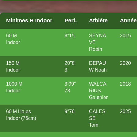
Minimes H Indoor
Perf.
Athlète
Année
60 M
8″15
SEYNA
2015
Indoor
VE
Robin
150 M
20″8
DEPAU
2020
Indoor
3
W Noah
1000 M
3’09″
WALCA
2018
Indoor
78
RIUS
Gauthier
60 M Haies
9″76
CALES
2025
Indoor (76cm)
SE
Tom