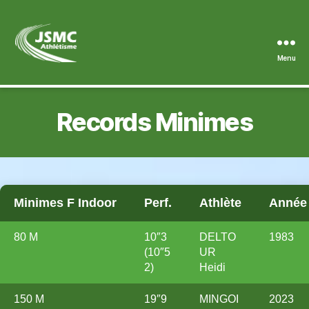
Menu
JSMC
Records Minimes
Minimes F Indoor
Perf.
Athlète
Année
80 M
10″3
DELTO
1983
(10″5
UR
2)
Heidi
150 M
19″9
MINGOI
2023