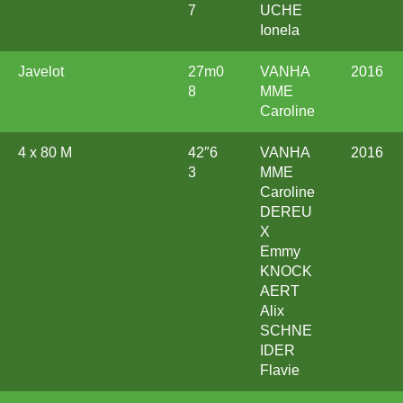
7
UCHE
Ionela
Javelot
27m0
VANHA
2016
8
MME
Caroline
4 x 80 M
42″6
VANHA
2016
3
MME
Caroline
DEREU
X
Emmy
KNOCK
AERT
Alix
SCHNE
IDER
Flavie