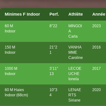
Minimes F Indoor
Perf.
Athlète
Année
60 M
8″22
MINGOI
2023
Indoor
A
Carla
150 M
21″2
VANHA
2016
Indoor
1
MME
Caroline
1000 M
3’11″
LECOE
2017
Indoor
13
UCHE
Ionela
60 M Haies
10″3
LENAE
2020
Indoor (68cm)
4
RTS
Siriane