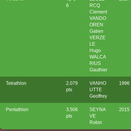
6
RCQ
Clement
VANDO
OREN
Gatien
VERZE
LE
Hugo
WALCA
RIUS
Gauthier
Tetrathlon
2.079
VANHO
1996
pts
UTTE
Geoffrey
Pentathlon
3.506
SEYNA
2015
pts
VE
Robin