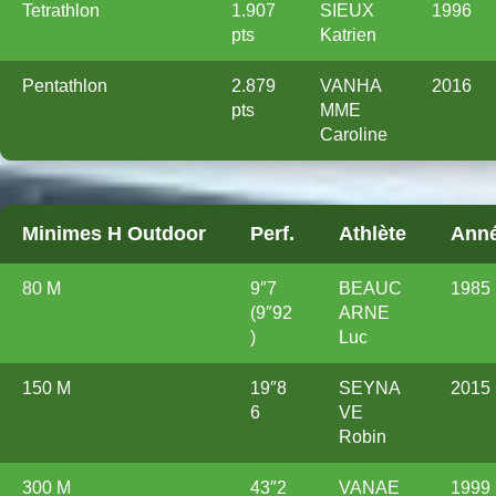
Tetrathlon
1.907
SIEUX
1996
pts
Katrien
Pentathlon
2.879
VANHA
2016
pts
MME
Caroline
Minimes H Outdoor
Perf.
Athlète
Ann
80 M
9″7
BEAUC
1985
(9″92
ARNE
)
Luc
150 M
19″8
SEYNA
2015
6
VE
Robin
300 M
43″2
VANAE
1999